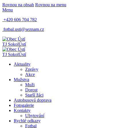
Rovnou na obsah
Rovnou na menu
Menu
+420 606 704 782
fotbal.usti@seznam.cz
TJ Sokol
Ústí
TJ Sokol
Ústí
Aktuality
Zprávy
Akce
Mužstva
Muži
Dorost
Starší žáci
Autobusová doprava
Fotogalerie
Kontakty
Ubytování
Rychlé odkazy
Fotbal