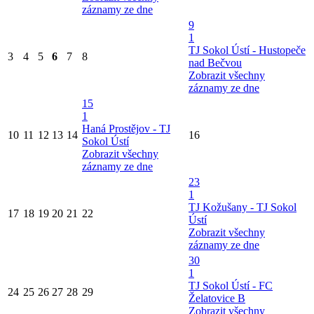
záznamy ze dne
9
1
TJ Sokol Ústí - Hustopeče
3
4
5
6
7
8
nad Bečvou
Zobrazit všechny
záznamy ze dne
15
1
Haná Prostějov - TJ
10
11
12
13
14
16
Sokol Ústí
Zobrazit všechny
záznamy ze dne
23
1
TJ Kožušany - TJ Sokol
17
18
19
20
21
22
Ústí
Zobrazit všechny
záznamy ze dne
30
1
TJ Sokol Ústí - FC
24
25
26
27
28
29
Želatovice B
Zobrazit všechny