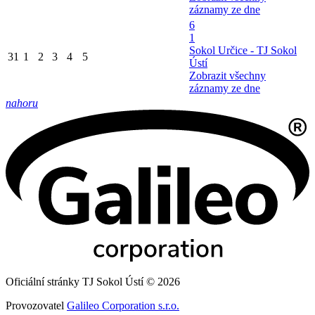
záznamy ze dne
6
1
Sokol Určice - TJ Sokol
31
1
2
3
4
5
Ústí
Zobrazit všechny
záznamy ze dne
nahoru
Oficiální stránky TJ Sokol Ústí © 2026
Provozovatel
Galileo Corporation s.r.o.