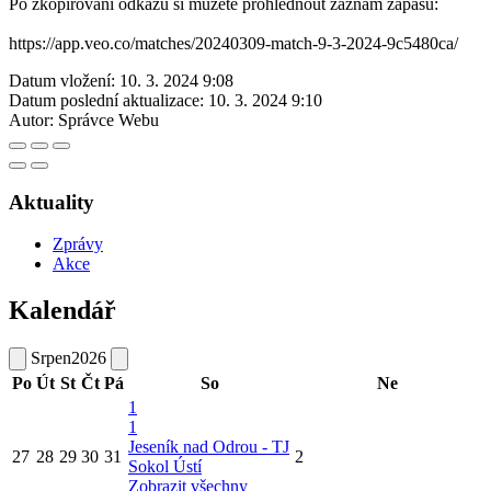
Po zkopírování odkazu si můžete prohlédnout záznam zápasu:
https://app.veo.co/matches/20240309-match-9-3-2024-9c5480ca/
Datum vložení:
10. 3. 2024 9:08
Datum poslední aktualizace:
10. 3. 2024 9:10
Autor:
Správce Webu
Aktuality
Zprávy
Akce
Kalendář
Srpen
2026
Po
Út
St
Čt
Pá
So
Ne
1
1
Jeseník nad Odrou - TJ
27
28
29
30
31
2
Sokol Ústí
Zobrazit všechny