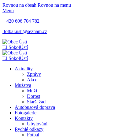
Rovnou na obsah
Rovnou na menu
Menu
+420 606 704 782
fotbal.usti@seznam.cz
TJ Sokol
Ústí
TJ Sokol
Ústí
Aktuality
Zprávy
Akce
Mužstva
Muži
Dorost
Starší žáci
Autobusová doprava
Fotogalerie
Kontakty
Ubytování
Rychlé odkazy
Fotbal