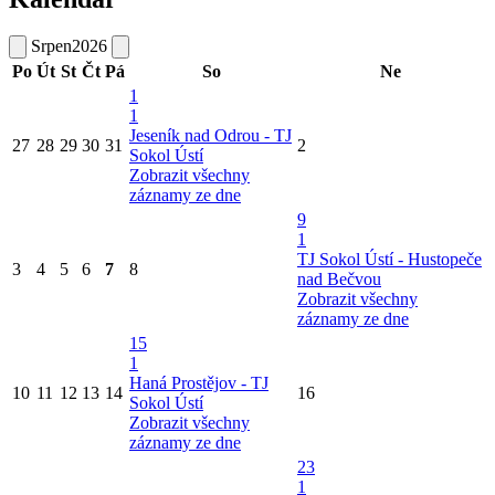
Srpen
2026
Po
Út
St
Čt
Pá
So
Ne
1
1
Jeseník nad Odrou - TJ
27
28
29
30
31
2
Sokol Ústí
Zobrazit všechny
záznamy ze dne
9
1
TJ Sokol Ústí - Hustopeče
3
4
5
6
7
8
nad Bečvou
Zobrazit všechny
záznamy ze dne
15
1
Haná Prostějov - TJ
10
11
12
13
14
16
Sokol Ústí
Zobrazit všechny
záznamy ze dne
23
1