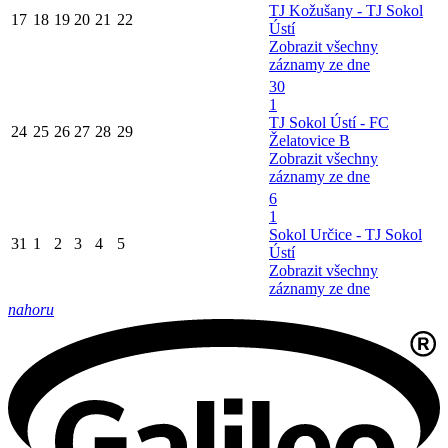
TJ Kožušany - TJ Sokol
17
18
19
20
21
22
Ústí
Zobrazit všechny
záznamy ze dne
30
1
TJ Sokol Ústí - FC
24
25
26
27
28
29
Želatovice B
Zobrazit všechny
záznamy ze dne
6
1
Sokol Určice - TJ Sokol
31
1
2
3
4
5
Ústí
Zobrazit všechny
záznamy ze dne
nahoru