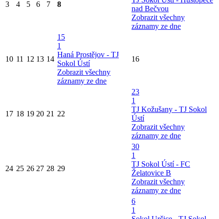
3
4
5
6
7
8
nad Bečvou
Zobrazit všechny
záznamy ze dne
15
1
Haná Prostějov - TJ
10
11
12
13
14
16
Sokol Ústí
Zobrazit všechny
záznamy ze dne
23
1
TJ Kožušany - TJ Sokol
17
18
19
20
21
22
Ústí
Zobrazit všechny
záznamy ze dne
30
1
TJ Sokol Ústí - FC
24
25
26
27
28
29
Želatovice B
Zobrazit všechny
záznamy ze dne
6
1
Sokol Určice - TJ Sokol