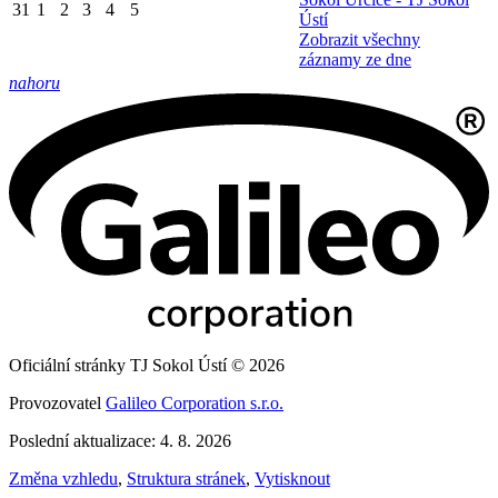
31
1
2
3
4
5
Ústí
Zobrazit všechny
záznamy ze dne
nahoru
Oficiální stránky TJ Sokol Ústí © 2026
Provozovatel
Galileo Corporation s.r.o.
Poslední aktualizace: 4. 8. 2026
Změna vzhledu
,
Struktura stránek
,
Vytisknout