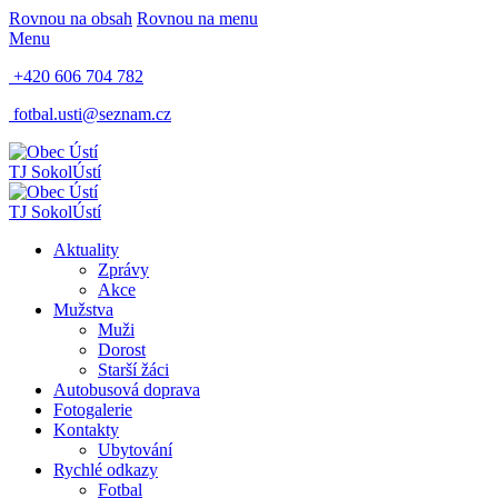
Rovnou na obsah
Rovnou na menu
Menu
+420 606 704 782
fotbal.usti@seznam.cz
TJ Sokol
Ústí
TJ Sokol
Ústí
Aktuality
Zprávy
Akce
Mužstva
Muži
Dorost
Starší žáci
Autobusová doprava
Fotogalerie
Kontakty
Ubytování
Rychlé odkazy
Fotbal