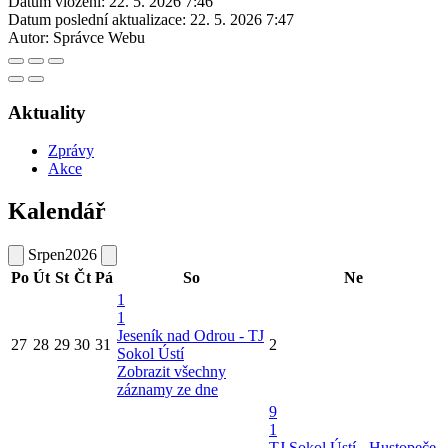
Datum vložení:
22. 5. 2026 7:46
Datum poslední aktualizace:
22. 5. 2026 7:47
Autor:
Správce Webu
Aktuality
Zprávy
Akce
Kalendář
Srpen
2026
Po
Út
St
Čt
Pá
So
Ne
1
1
Jeseník nad Odrou - TJ
27
28
29
30
31
2
Sokol Ústí
Zobrazit všechny
záznamy ze dne
9
1
TJ Sokol Ústí - Hustopeče