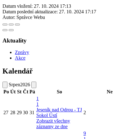
Datum vložení:
27. 10. 2024 17:13
Datum poslední aktualizace:
27. 10. 2024 17:17
Autor:
Správce Webu
Aktuality
Zprávy
Akce
Kalendář
Srpen
2026
Po
Út
St
Čt
Pá
So
Ne
1
1
Jeseník nad Odrou - TJ
27
28
29
30
31
2
Sokol Ústí
Zobrazit všechny
záznamy ze dne
9
1