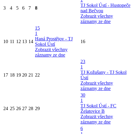
TJ Sokol Ústí - Hustopeče
3
4
5
6
7
8
nad Bečvou
Zobrazit všechny
záznamy ze dne
15
1
Haná Prostějov - TJ
10
11
12
13
14
16
Sokol Ústí
Zobrazit všechny
záznamy ze dne
23
1
TJ Kožušany - TJ Sokol
17
18
19
20
21
22
Ústí
Zobrazit všechny
záznamy ze dne
30
1
TJ Sokol Ústí - FC
24
25
26
27
28
29
Želatovice B
Zobrazit všechny
záznamy ze dne
6
1