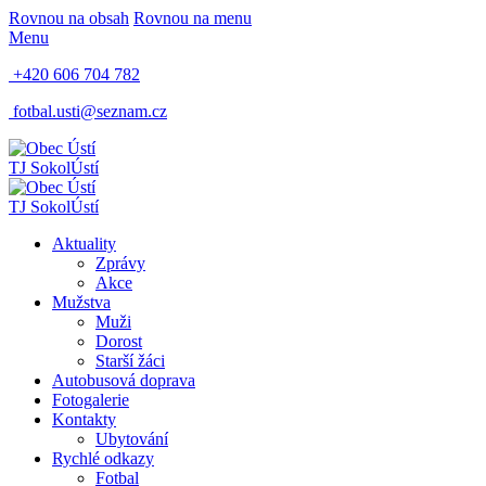
Rovnou na obsah
Rovnou na menu
Menu
+420 606 704 782
fotbal.usti@seznam.cz
TJ Sokol
Ústí
TJ Sokol
Ústí
Aktuality
Zprávy
Akce
Mužstva
Muži
Dorost
Starší žáci
Autobusová doprava
Fotogalerie
Kontakty
Ubytování
Rychlé odkazy
Fotbal