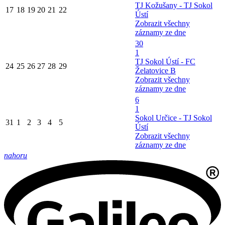
TJ Kožušany - TJ Sokol
17
18
19
20
21
22
Ústí
Zobrazit všechny
záznamy ze dne
30
1
TJ Sokol Ústí - FC
24
25
26
27
28
29
Želatovice B
Zobrazit všechny
záznamy ze dne
6
1
Sokol Určice - TJ Sokol
31
1
2
3
4
5
Ústí
Zobrazit všechny
záznamy ze dne
nahoru