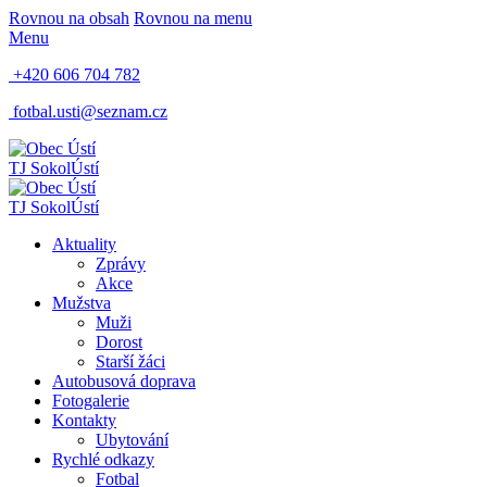
Rovnou na obsah
Rovnou na menu
Menu
+420 606 704 782
fotbal.usti@seznam.cz
TJ Sokol
Ústí
TJ Sokol
Ústí
Aktuality
Zprávy
Akce
Mužstva
Muži
Dorost
Starší žáci
Autobusová doprava
Fotogalerie
Kontakty
Ubytování
Rychlé odkazy
Fotbal