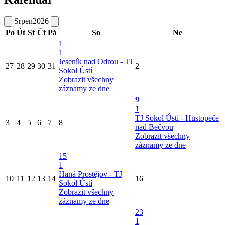
Srpen
2026
Po
Út
St
Čt
Pá
So
Ne
1
1
Jeseník nad Odrou - TJ
27
28
29
30
31
2
Sokol Ústí
Zobrazit všechny
záznamy ze dne
9
1
TJ Sokol Ústí - Hustopeče
3
4
5
6
7
8
nad Bečvou
Zobrazit všechny
záznamy ze dne
15
1
Haná Prostějov - TJ
10
11
12
13
14
16
Sokol Ústí
Zobrazit všechny
záznamy ze dne
23
1