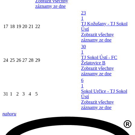
Zobrazit všechny
záznamy ze dne
23
1
TJ Kožušany - TJ Sokol
17
18
19
20
21
22
Ústí
Zobrazit všechny
záznamy ze dne
30
1
TJ Sokol Ústí - FC
24
25
26
27
28
29
Želatovice B
Zobrazit všechny
záznamy ze dne
6
1
Sokol Určice - TJ Sokol
31
1
2
3
4
5
Ústí
Zobrazit všechny
záznamy ze dne
nahoru