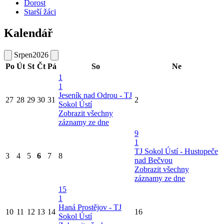
Dorost
Starší žáci
Kalendář
Srpen
2026
Po
Út
St
Čt
Pá
So
Ne
1
1
Jeseník nad Odrou - TJ
27
28
29
30
31
2
Sokol Ústí
Zobrazit všechny
záznamy ze dne
9
1
TJ Sokol Ústí - Hustopeče
3
4
5
6
7
8
nad Bečvou
Zobrazit všechny
záznamy ze dne
15
1
Haná Prostějov - TJ
10
11
12
13
14
16
Sokol Ústí