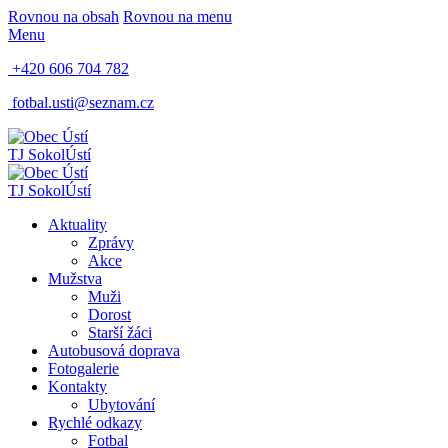
Rovnou na obsah
Rovnou na menu
Menu
+420 606 704 782
fotbal.usti@seznam.cz
TJ Sokol
Ústí
TJ Sokol
Ústí
Aktuality
Zprávy
Akce
Mužstva
Muži
Dorost
Starší žáci
Autobusová doprava
Fotogalerie
Kontakty
Ubytování
Rychlé odkazy
Fotbal