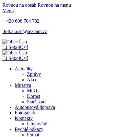
Rovnou na obsah
Rovnou na menu
Menu
+420 606 704 782
fotbal.usti@seznam.cz
TJ Sokol
Ústí
TJ Sokol
Ústí
Aktuality
Zprávy
Akce
Mužstva
Muži
Dorost
Starší žáci
Autobusová doprava
Fotogalerie
Kontakty
Ubytování
Rychlé odkazy
Fotbal