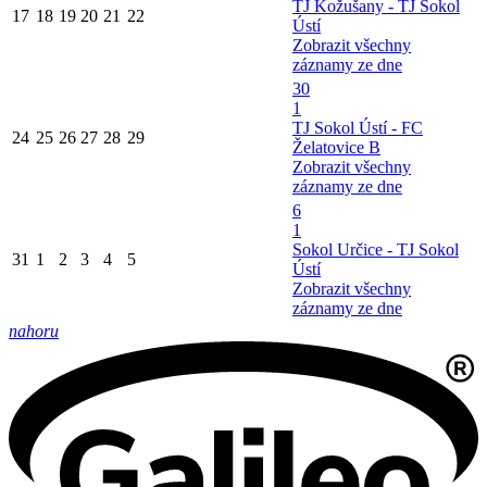
TJ Kožušany - TJ Sokol
17
18
19
20
21
22
Ústí
Zobrazit všechny
záznamy ze dne
30
1
TJ Sokol Ústí - FC
24
25
26
27
28
29
Želatovice B
Zobrazit všechny
záznamy ze dne
6
1
Sokol Určice - TJ Sokol
31
1
2
3
4
5
Ústí
Zobrazit všechny
záznamy ze dne
nahoru