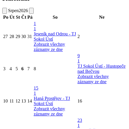
Srpen
2026
Po
Út
St
Čt
Pá
So
Ne
1
1
Jeseník nad Odrou - TJ
27
28
29
30
31
2
Sokol Ústí
Zobrazit všechny
záznamy ze dne
9
1
TJ Sokol Ústí - Hustopeče
3
4
5
6
7
8
nad Bečvou
Zobrazit všechny
záznamy ze dne
15
1
Haná Prostějov - TJ
10
11
12
13
14
16
Sokol Ústí
Zobrazit všechny
záznamy ze dne
23
1