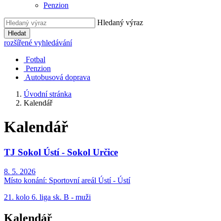
Penzion
Hledaný výraz
Hledat
rozšířené vyhledávání
Fotbal
Penzion
Autobusová doprava
Úvodní stránka
Kalendář
Kalendář
TJ Sokol Ústí - Sokol Určice
8. 5. 2026
Místo konání:
Sportovní areál Ústí - Ústí
21. kolo 6. liga sk. B - muži
Kalendář