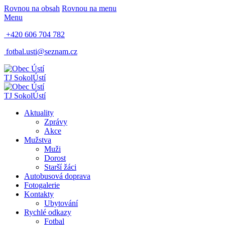
Rovnou na obsah
Rovnou na menu
Menu
+420 606 704 782
fotbal.usti@seznam.cz
TJ Sokol
Ústí
TJ Sokol
Ústí
Aktuality
Zprávy
Akce
Mužstva
Muži
Dorost
Starší žáci
Autobusová doprava
Fotogalerie
Kontakty
Ubytování
Rychlé odkazy
Fotbal