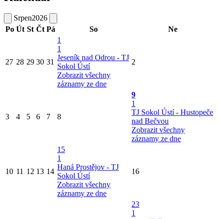
Srpen
2026
Po
Út
St
Čt
Pá
So
Ne
1
1
Jeseník nad Odrou - TJ
27
28
29
30
31
2
Sokol Ústí
Zobrazit všechny
záznamy ze dne
9
1
TJ Sokol Ústí - Hustopeče
3
4
5
6
7
8
nad Bečvou
Zobrazit všechny
záznamy ze dne
15
1
Haná Prostějov - TJ
10
11
12
13
14
16
Sokol Ústí
Zobrazit všechny
záznamy ze dne
23
1