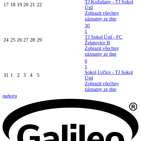
TJ Kožušany - TJ Sokol
17
18
19
20
21
22
Ústí
Zobrazit všechny
záznamy ze dne
30
1
TJ Sokol Ústí - FC
24
25
26
27
28
29
Želatovice B
Zobrazit všechny
záznamy ze dne
6
1
Sokol Určice - TJ Sokol
31
1
2
3
4
5
Ústí
Zobrazit všechny
záznamy ze dne
nahoru