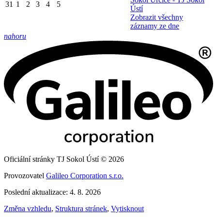
31
1
2
3
4
5
Ústí
Zobrazit všechny
záznamy ze dne
nahoru
Oficiální stránky TJ Sokol Ústí © 2026
Provozovatel
Galileo Corporation s.r.o.
Poslední aktualizace: 4. 8. 2026
Změna vzhledu
,
Struktura stránek
,
Vytisknout