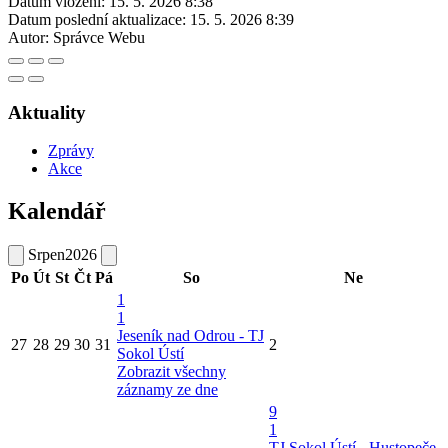
Datum vložení:
15. 5. 2026 8:38
Datum poslední aktualizace:
15. 5. 2026 8:39
Autor:
Správce Webu
Aktuality
Zprávy
Akce
Kalendář
Srpen
2026
Po
Út
St
Čt
Pá
So
Ne
1
1
Jeseník nad Odrou - TJ
27
28
29
30
31
2
Sokol Ústí
Zobrazit všechny
záznamy ze dne
9
1
TJ Sokol Ústí - Hustopeče