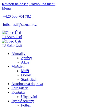
Rovnou na obsah
Rovnou na menu
Menu
+420 606 704 782
fotbal.usti@seznam.cz
TJ Sokol
Ústí
TJ Sokol
Ústí
Aktuality
Zprávy
Akce
Mužstva
Muži
Dorost
Starší žáci
Autobusová doprava
Fotogalerie
Kontakty
Ubytování
Rychlé odkazy
Fotbal