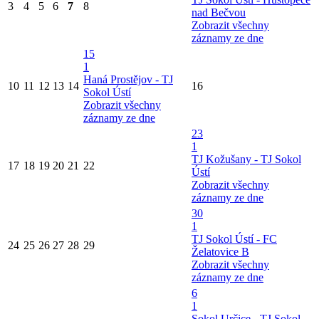
3
4
5
6
7
8
nad Bečvou
Zobrazit všechny
záznamy ze dne
15
1
Haná Prostějov - TJ
10
11
12
13
14
16
Sokol Ústí
Zobrazit všechny
záznamy ze dne
23
1
TJ Kožušany - TJ Sokol
17
18
19
20
21
22
Ústí
Zobrazit všechny
záznamy ze dne
30
1
TJ Sokol Ústí - FC
24
25
26
27
28
29
Želatovice B
Zobrazit všechny
záznamy ze dne
6
1
Sokol Určice - TJ Sokol