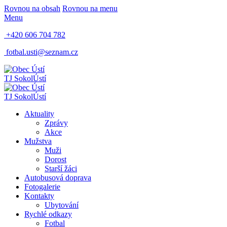
Rovnou na obsah
Rovnou na menu
Menu
+420 606 704 782
fotbal.usti@seznam.cz
TJ Sokol
Ústí
TJ Sokol
Ústí
Aktuality
Zprávy
Akce
Mužstva
Muži
Dorost
Starší žáci
Autobusová doprava
Fotogalerie
Kontakty
Ubytování
Rychlé odkazy
Fotbal