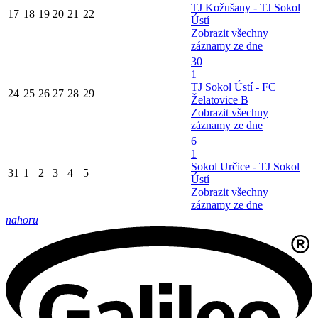
TJ Kožušany - TJ Sokol
17
18
19
20
21
22
Ústí
Zobrazit všechny
záznamy ze dne
30
1
TJ Sokol Ústí - FC
24
25
26
27
28
29
Želatovice B
Zobrazit všechny
záznamy ze dne
6
1
Sokol Určice - TJ Sokol
31
1
2
3
4
5
Ústí
Zobrazit všechny
záznamy ze dne
nahoru