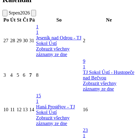
Srpen
2026
Po
Út
St
Čt
Pá
So
Ne
1
1
Jeseník nad Odrou - TJ
27
28
29
30
31
2
Sokol Ústí
Zobrazit všechny
záznamy ze dne
9
1
TJ Sokol Ústí - Hustopeče
3
4
5
6
7
8
nad Bečvou
Zobrazit všechny
záznamy ze dne
15
1
Haná Prostějov - TJ
10
11
12
13
14
16
Sokol Ústí
Zobrazit všechny
záznamy ze dne
23
1